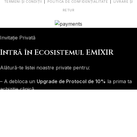
TERMENI ȘI CONDIȚII
|
POLITICĂ DE CONFIDENȚIALITATE
|
LIVRARE ȘI
RETUR
Invitație Privată
Intră în Ecosistemul EMIXIR
Alătură-te listei noastre private pentru:
– A debloca un
Upgrade de Protocol de 10%
la prima ta
achiziție clinică
+ Primește instantaneu Dosarul nostru Avansat de Bio-
Hacking.