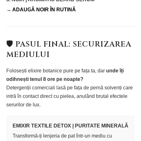
→ ADAUGĂ NOIR ÎN RUTINĂ
🛡️ PASUL FINAL: SECURIZAREA
MEDIULUI
Folosești elixire botanice pure pe fața ta, dar
unde îți
odihnești tenul 8 ore pe noapte?
Detergenții comerciali lasă pe fața de pernă solvenți care
intră în contact direct cu pielea, anulând brutal efectele
serurilor de lux.
EMIXIR TEXTILE DETOX | PURITATE MINERALĂ
Transformă-ți lenjeria de pat într-un mediu cu