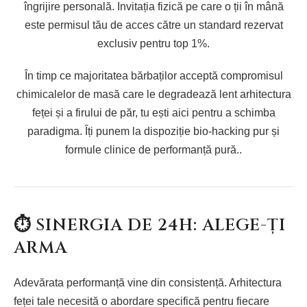
îngrijire personală. Invitația fizică pe care o ții în mână
este permisul tău de acces către un standard rezervat
exclusiv pentru top 1%.
În timp ce majoritatea bărbaților acceptă compromisul
chimicalelor de masă care le degradează lent arhitectura
feței și a firului de păr, tu ești aici pentru a schimba
paradigma. Îți punem la dispoziție bio-hacking pur și
formule clinice de performanță pură..
⏱️ SINERGIA DE 24H: ALEGE-ȚI
ARMA
Adevărata performanță vine din consistență. Arhitectura
feței tale necesită o abordare specifică pentru fiecare