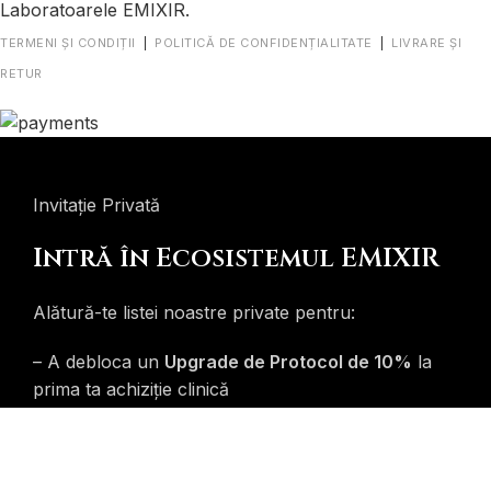
Laboratoarele EMIXIR.
TERMENI ȘI CONDIȚII
|
POLITICĂ DE CONFIDENȚIALITATE
|
LIVRARE ȘI
RETUR
Invitație Privată
Intră în Ecosistemul EMIXIR
Alătură-te listei noastre private pentru:
– A debloca un
Upgrade de Protocol de 10%
la
prima ta achiziție clinică
+ Primește instantaneu Dosarul nostru Avansat de
Bio-Hacking.