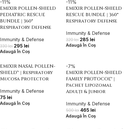
-11%
-11%
EMIXIR POLLEN-SHIELD
EMIXIR POLLEN-SHIELD
PEDIATRIC RESCUE
RESCUE BUNDLE | 360°
BUNDLE | 360°
Respiratory Defense
Respiratory Defense
Immunity & Defense
Immunity & Defense
285
lei
320
lei
Adaugă În Coș
295
lei
330
lei
Adaugă În Coș
EMIXIR NASAL POLLEN-
-7%
SHIELD™ | Respiratory
EMIXIR POLLEN-SHIELD
Mucosa Protector
FAMILY PROTOCOL™ |
Pachet Lipozomal
Immunity & Defense
Adulți & Junior
75
lei
Adaugă În Coș
Immunity & Defense
465
lei
500
lei
Adaugă În Coș