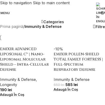
Skip to navigation
Skip to main content
MENU
Categories
Prima pagină
/
Immunity & Defense
Filtre
EMIXIR ADVANCED
-10%
LIPOSOMAL C™ | Nano-
EMIXIR POLLEN-SHIELD
Liposomal Molecular
TOTAL FAMILY FORTRESS |
Shield – Intra-Cellular
Full-Spectrum
Defense
Respiratory Defense
Immunity & Defense
,
Immunity & Defense
Longevity
585
lei
650
lei
Adaugă În Coș
190
lei
Adaugă În Coș