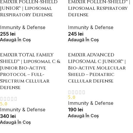
EMIXIR POLLEN-SHIELD
EMIXIR POLLEN-SHIELD™ |
JUNIOR™ | Liposomal
Liposomal Respiratory
Respiratory Defense
Defense
Immunity & Defense
Immunity & Defense
255
lei
245
lei
Adaugă În Coș
Adaugă În Coș
EMIXIR TOTAL FAMILY
EMIXIR ADVANCED
SHIELD™ | Liposomal C &
LIPOSOMAL C JUNIOR™ |
Junior Bio-Active
Bio-Active Molecular
Protocol – Full-
Shield – Pediatric
Spectrum Cellular
Cellular Defense
Defense
5.0
Immunity & Defense
5.0
Immunity & Defense
190
lei
Adaugă În Coș
340
lei
Adaugă În Coș