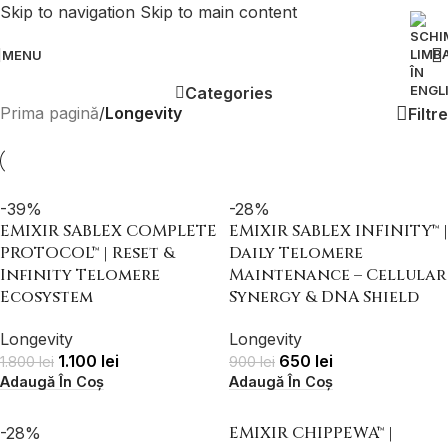
Skip to navigation
Skip to main content
MENU
Categories
Prima pagină
/
Longevity
Filtre
-39%
-28%
EMIXIR SABLEX COMPLETE
EMIXIR SABLEX INFINITY™ |
PROTOCOL™ | Reset &
Daily Telomere
Infinity Telomere
Maintenance – Cellular
Ecosystem
Synergy & DNA Shield
Longevity
Longevity
1.100
lei
650
lei
1.800
lei
900
lei
Adaugă În Coș
Adaugă În Coș
EMIXIR CHIPPEWA™ |
-28%