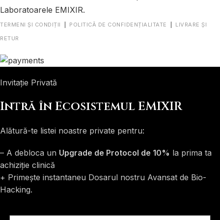
Laboratoarele EMIXIR.
TERMENI ȘI CONDIȚII
|
POLITICĂ DE CONFIDENȚIALITATE
|
LIVRARE ȘI
RETUR
Invitație Privată
Intră în Ecosistemul EMIXIR
Alătură-te listei noastre private pentru:
– A debloca un
Upgrade de Protocol de 10%
la prima ta
achiziție clinică
+ Primește instantaneu Dosarul nostru Avansat de Bio-
Hacking.