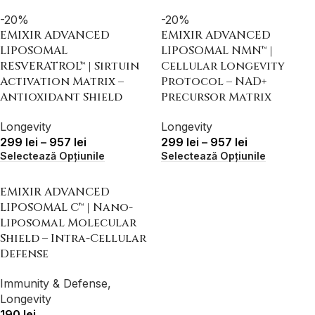
-20%
-20%
EMIXIR ADVANCED
EMIXIR ADVANCED
LIPOSOMAL
LIPOSOMAL NMN™ |
RESVERATROL™ | Sirtuin
Cellular Longevity
Activation Matrix –
Protocol – NAD+
Antioxidant Shield
Precursor Matrix
Longevity
Longevity
299
lei
–
957
lei
299
lei
–
957
lei
Selectează Opțiunile
Selectează Opțiunile
EMIXIR ADVANCED
LIPOSOMAL C™ | Nano-
Liposomal Molecular
Shield – Intra-Cellular
Defense
Immunity & Defense
,
Longevity
190
lei