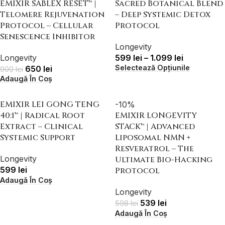
EMIXIR SABLEX RESET™ |
Sacred Botanical Blend
Telomere Rejuvenation
– Deep Systemic Detox
Protocol – Cellular
Protocol
Senescence Inhibitor
Longevity
Longevity
599
lei
–
1.099
lei
Selectează Opțiunile
650
lei
900
lei
Adaugă În Coș
EMIXIR LEI GONG TENG
-10%
40:1™ | Radical Root
EMIXIR LONGEVITY
Extract – Clinical
STACK™ | Advanced
Systemic Support
Liposomal NMN +
Resveratrol – The
Longevity
Ultimate Bio-Hacking
599
lei
Protocol
Adaugă În Coș
Longevity
539
lei
598
lei
Adaugă În Coș