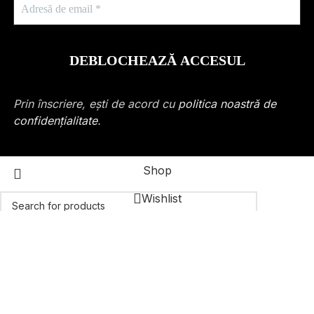
Prin înscriere, ești de acord cu
politica noastră de
confidențialitate
.
Shop
Wishlist
Cart
Search
Start typing to see products you are looking for.
My account
Folosim tehnologii esențiale (cookies) pentru a asigura
funcționarea securizată a platformei și pentru a rafina
experiența ta. Continuând navigarea, ești de acord cu